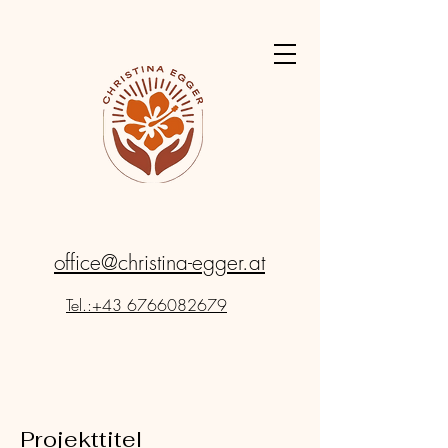
office@christina-egger.at
Tel.:+43 6766082679
Projekttitel