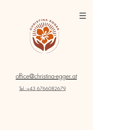
office@christina-egger.at
Tel.:+43 6766082679