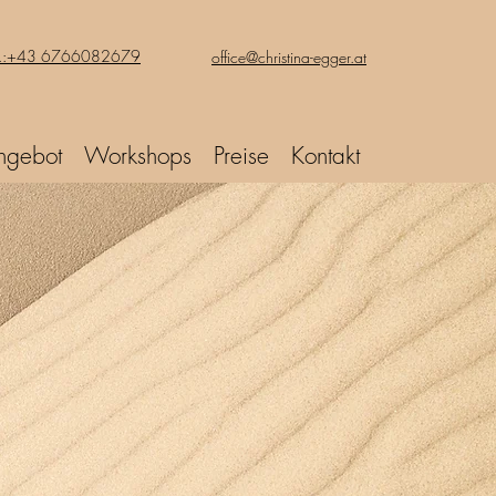
l.:+43 6766082679
office@christina-egger.at
ngebot
Workshops
Preise
Kontakt