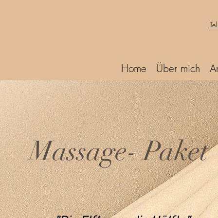
Te
Home
Über mich
A
Massage- Paket