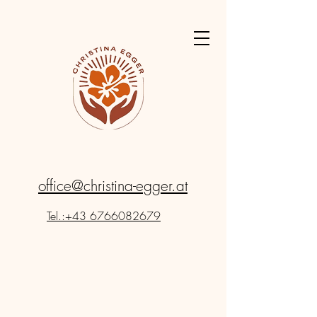
office@christina-egger.at
Tel.:+43 6766082679