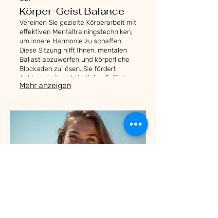
Körper-Geist Balance
Vereinen Sie gezielte Körperarbeit mit
effektiven Mentaltrainingstechniken,
um innere Harmonie zu schaffen.
Diese Sitzung hilft Ihnen, mentalen
Ballast abzuwerfen und körperliche
Blockaden zu lösen. Sie fördert
Achtsamkeit und ein tiefes Gefühl
Mehr anzeigen
der inneren Ausgeglichenheit.
03.