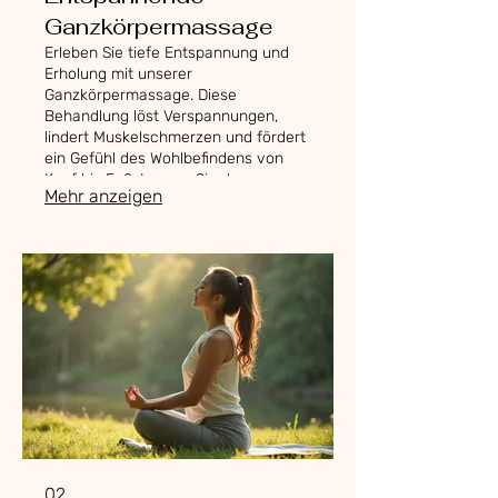
Ganzkörpermassage
Erleben Sie tiefe Entspannung und
Erholung mit unserer
Ganzkörpermassage. Diese
Behandlung löst Verspannungen,
lindert Muskelschmerzen und fördert
ein Gefühl des Wohlbefindens von
Kopf bis Fuß. Lassen Sie den
Mehr anzeigen
Alltagsstress hinter sich und tanken
Sie neue Energie für Körper und
Geist.
02.